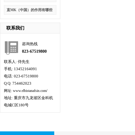
直MK（中国）的作用有哪些
联系我们
咨询热线
023-67519800
联系人: 侍先生
手机: 13452164091
电话: 023-67519800
Q Q: 754462023
网址: www.elbistanafsin.com/
地址: 重庆市九龙坡区金科机
电城C区180号