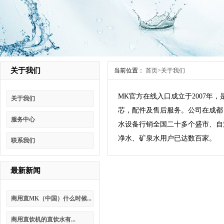
关于我们
当前位置：
首页
>
关于我们
MK官方在线入口成立于2007年
关于我们
芯，配件及售后服务。公司在成都
服务中心
水设备行销全国二十多个盛市、自
净水、矿泉水用户已达数百家。
联系我们
最新新闻
商用直MK（中国）什么时候...
商用直饮机的直饮水有...